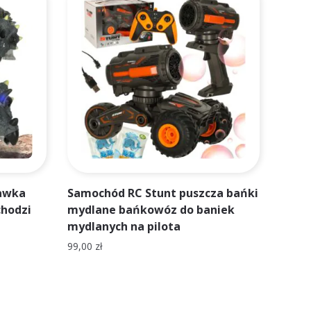
bawka
Samochód RC Stunt puszcza bańki
chodzi
mydlane bańkowóz do baniek
mydlanych na pilota
99,00
zł