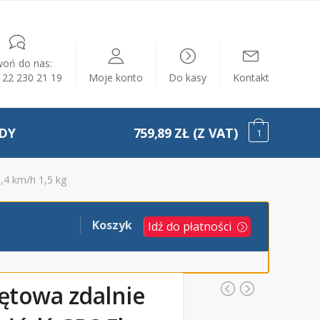
oń do nas:
) 22 230 21 19
Moje konto
Do kasy
Kontakt
DY
759,89 ZŁ (Z VAT)
1
,4 km/h 1,5 kg
Koszyk
Idź do płatności
ętowa zdalnie