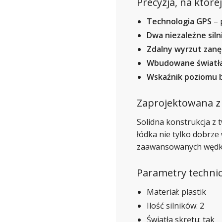
Precyzja, na któr
Technologia GPS
– 
Dwa niezależne silni
Zdalny wyrzut zanę
Wbudowane światł
Wskaźnik poziomu b
Zaprojektowana z
Solidna konstrukcja z 
łódka nie tylko dobrze
zaawansowanych wędkarz
Parametry technic
Materiał: plastik
Ilość silników: 2
Światła skrętu: tak