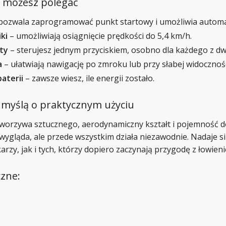
ej możesz polegać
pozwala zaprogramować punkt startowy i umożliwia automat
ki
– umożliwiają osiągnięcie prędkości do 5,4 km/h.
ty
– sterujesz jednym przyciskiem, osobno dla każdego z d
a
– ułatwiają nawigację po zmroku lub przy słabej widocznośc
aterii
– zawsze wiesz, ile energii zostało.
 myślą o praktycznym użyciu
tworzywa sztucznego, aerodynamiczny kształt i pojemność do
 wygląda, ale przede wszystkim działa niezawodnie. Nadaje s
y, jak i tych, którzy dopiero zaczynają przygodę z łowieni
zne: