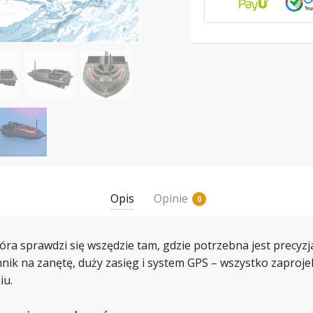
Opis
Opinie
0
tóra sprawdzi się wszędzie tam, gdzie potrzebna jest precyz
mnik na zanętę, duży zasięg i system GPS – wszystko zaproj
iu.