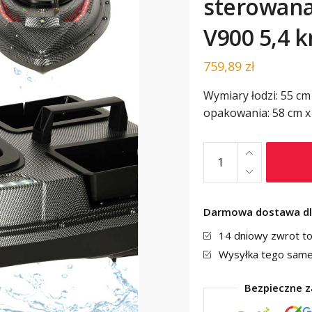
sterowana
V900 5,4 k
759,89
zł
Wymiary łodzi: 55 cm
opakowania: 58 cm x 
Darmowa dostawa dl
14 dniowy zwrot t
Wysyłka tego same
Bezpieczne za