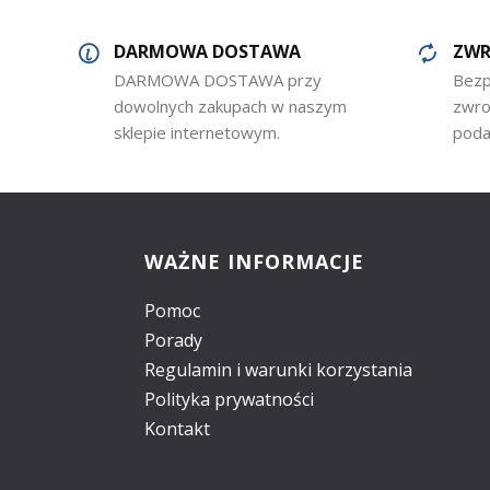
DARMOWA DOSTAWA
ZWR
DARMOWA DOSTAWA przy
Bezp
dowolnych zakupach w naszym
zwro
sklepie internetowym.
poda
WAŻNE INFORMACJE
Pomoc
Porady
Regulamin i warunki korzystania
Polityka prywatności
Kontakt