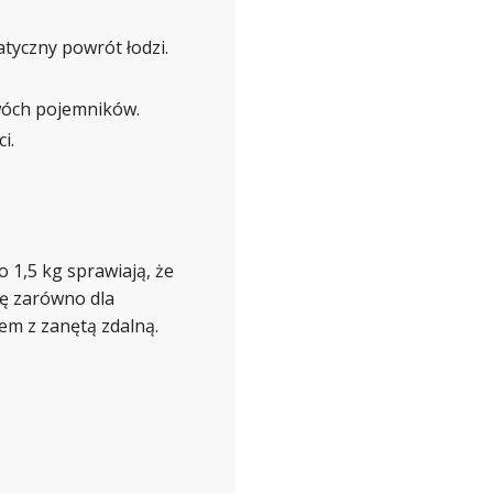
yczny powrót łodzi.
wóch pojemników.
i.
 1,5 kg sprawiają, że
ię zarówno dla
em z zanętą zdalną.