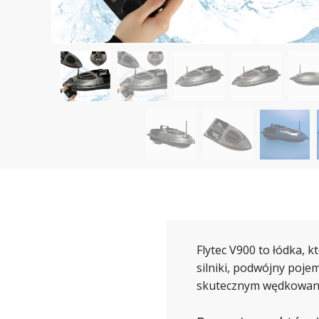
Flytec V900 to łódka, k
silniki, podwójny poje
skutecznym wędkowan