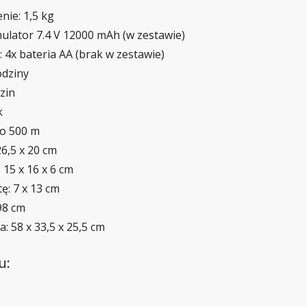
ie: 1,5 kg
mulator 7.4 V 12000 mAh (w zestawie)
: 4x bateria AA (brak w zestawie)
odziny
zin
k
do 500 m
26,5 x 20 cm
15 x 16 x 6 cm
ę: 7 x 13 cm
98 cm
 58 x 33,5 x 25,5 cm
u: