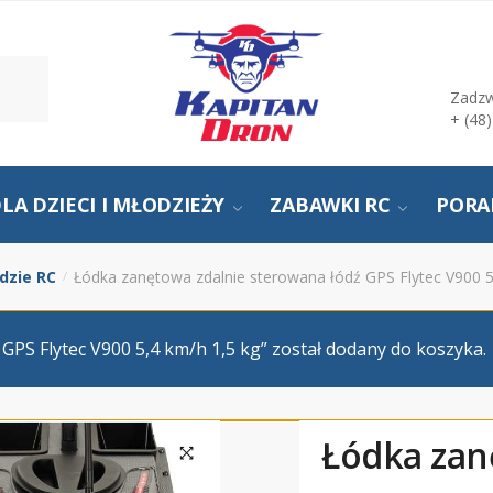
Zadzw
+ (48
LA DZIECI I MŁODZIEŻY
ZABAWKI RC
PORA
dzie RC
Łódka zanętowa zdalnie sterowana łódź GPS Flytec V900 5
/
GPS Flytec V900 5,4 km/h 1,5 kg” został dodany do koszyka.
Łódka zan