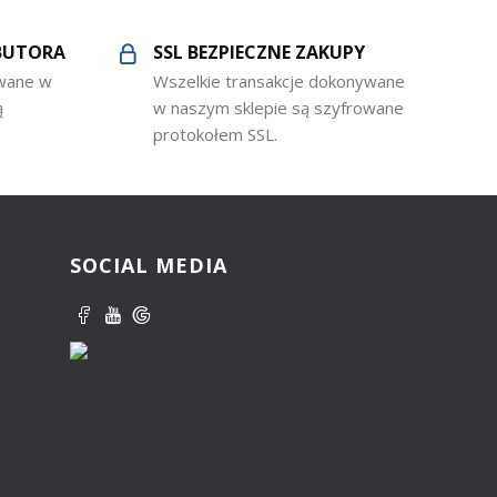
BUTORA
SSL BEZPIECZNE ZAKUPY
owane w
Wszelkie transakcje dokonywane
ą
w naszym sklepie są szyfrowane
protokołem SSL.
SOCIAL MEDIA