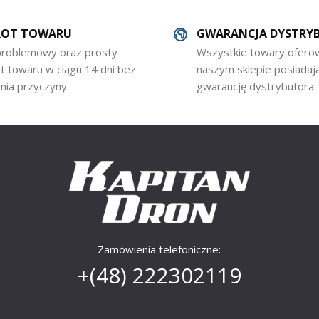
OT TOWARU
GWARANCJA DYSTRY
roblemowy oraz prosty
Wszystkie towary ofer
t towaru w ciągu 14 dni bez
naszym sklepie posiadaj
nia przyczyny.
gwarancję dystrybutora.
Zamówienia telefoniczne:
+(48)
222302119