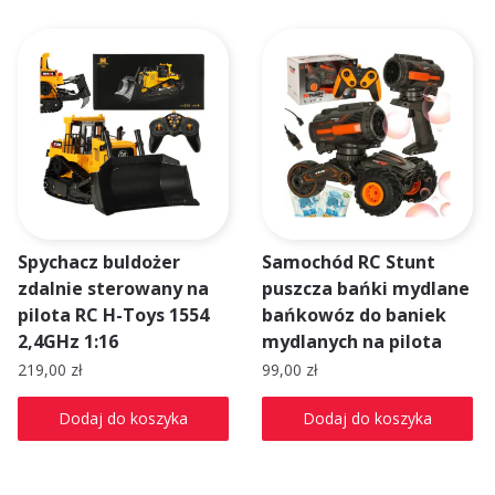
Spychacz buldożer
Samochód RC Stunt
zdalnie sterowany na
puszcza bańki mydlane
pilota RC H-Toys 1554
bańkowóz do baniek
2,4GHz 1:16
mydlanych na pilota
219,00
zł
99,00
zł
Dodaj do koszyka
Dodaj do koszyka