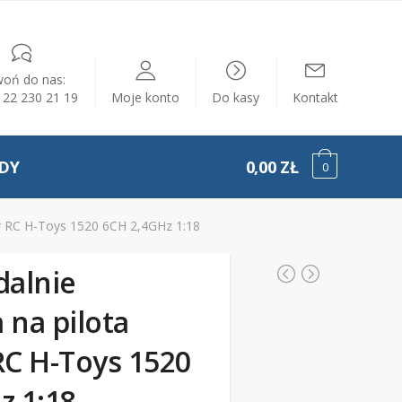
oń do nas:
) 22 230 21 19
Moje konto
Do kasy
Kontakt
DY
0,00 ZŁ
0
er RC H-Toys 1520 6CH 2,4GHz 1:18
dalnie
 na pilota
RC H-Toys 1520
z 1:18