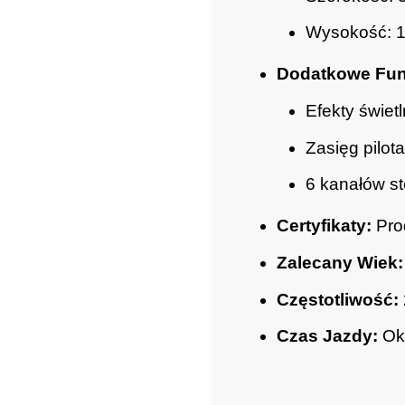
Wysokość: 
Dodatkowe Fun
Efekty świet
Zasięg pilot
6 kanałów s
Certyfikaty:
Prod
Zalecany Wiek:
Częstotliwość:
Czas Jazdy:
Oko