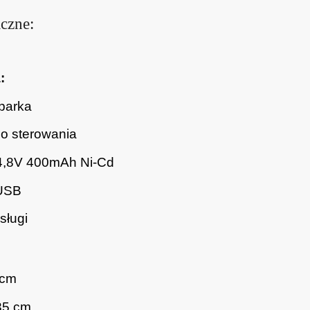
czne:
:
parka
go sterowania
4,8V 400mAh Ni-Cd
USB
sługi
 cm
35 cm