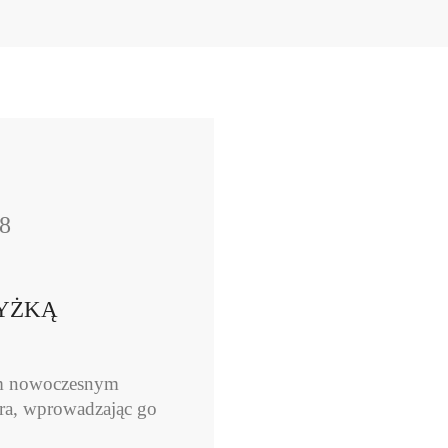
8
ŁYŻKĄ
ym nowoczesnym
ora, wprowadzając go