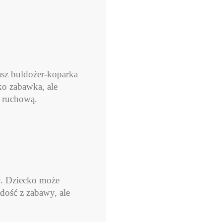
sz buldożer-koparka
ko zabawka, ale
ę ruchową.
y. Dziecko może
adość z zabawy, ale