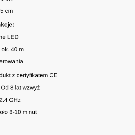
15 cm
kcje:
lne LED
a ok. 40 m
terowania
ukt z certyfikatem CE
Od 8 lat wzwyż
2.4 GHz
ło 8-10 minut