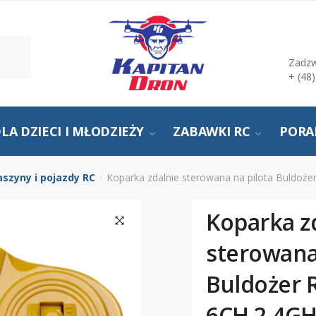
Zadzw
+ (48
LA DZIECI I MŁODZIEŻY
ZABAWKI RC
PORA
szyny i pojazdy RC
Koparka zdalnie sterowana na pilota Buldoż
/
Koparka z
sterowana
Buldożer 
6CH 2,4GH